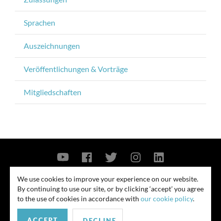
Sprachen
Auszeichnungen
Veröffentlichungen & Vorträge
Mitgliedschaften
Contact Us
Privacy Policy
Security Notice
We use cookies to improve your experience on our website.
By continuing to use our site, or by clicking ‘accept’ you agree
© 2026
to the use of cookies in accordance with
our cookie policy
.
All rights reserved. Attorney advertising. Prior results do not guarantee
ACCEPT
similar outcome. Amounts listed may be aggregates.
DECLINE