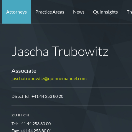
Attorneys
Practice Areas
News
Quinnsights
Th
Jascha Trubowitz
Associate
jaschatrubowitz@quinnemanuel.com
Direct Tel:
+41 44 253 80 20
ZURICH
Tel: +41 44 253 80 00
Fax: +41 44 253 80 01