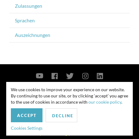
Zulassungen
Sprachen
Auszeichnungen
Contact Us
Privacy Policy
Security Notice
We use cookies to improve your experience on our website.
By continuing to use our site, or by clicking ‘accept’ you agree
© 2026
to the use of cookies in accordance with
our cookie policy
.
All rights reserved. Attorney advertising. Prior results do not guarantee
ACCEPT
similar outcome. Amounts listed may be aggregates.
DECLINE
For media inquiries, please contact us at
Cookies Settings
publicrelations@quinnemanuel.com