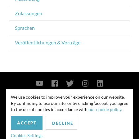
Zulassungen
Sprachen
Veröffentlichungen & Vorträge
Contact Us
Privacy Policy
Security Notice
We use cookies to improve your experience on our website.
By continuing to use our site, or by clicking ‘accept’ you agree
© 2026
to the use of cookies in accordance with
our cookie policy
.
All rights reserved. Attorney advertising. Prior results do not guarantee
ACCEPT
similar outcome. Amounts listed may be aggregates.
DECLINE
For media inquiries, please contact us at
Cookies Settings